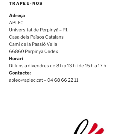
TRAPEU-NOS
Adreça
APLEC
Universitat de Perpinyà – P1
Casa dels Països Catalans
Camí de la Passió Vella
66860 Perpinyà Cedex
Horari
Dilluns a divendres de 8 h a 13 h i de 15 h a 17 h
Contacte:
aplec@aplec.cat – 04 68 66 22 11