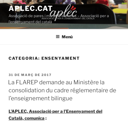
Vés
APLEC.CAT
al
Associació de pares i mares d'alumnes – Associació per a
contingut
l'ensenyament del català
Menú
CATEGORIA:
ENSENYAMENT
PUBLICAT
31 DE MARÇ DE 2017
A
La FLAREP demande au Ministère la
consolidation du cadre réglementaire de
l’enseignement bilingue
L’APLEC, Associació per a l’Ensenyament del
Català,
comunica
: