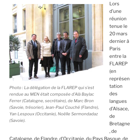
Lors
d’une
réunion
tenue le
20 mars
dernier à
Paris
entre la
FLAREP
(en
représen
tation
Photo : La délégation de la FLAREP qui s’est
des
rendue au MEN était composée d’Alà Baylac
Ferrer (Catalogne, secrétaire), de Marc Bron
langues
(Savoie, trésorier), Jean-Paul Couché (Flandre),
d’Alsace,
Yan Lespoux (Occitanie), Noëlle Sermondadaz
de
(Savoie).
Bretagne
, de
Catalogne, de Flandre, d’Occitanie, du Pays Basque, de