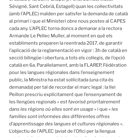
Sévigné, Sant Cebrià, Estagell) quan les col·lectivitats
(amb l’APLEC) malden per satisfer la demanda de català
al primari i que el Ministeri obre nous postes al CAPES
cada any. L’APLEC torna doncs a demanar a la rectora
Armande Le Pellec Muller, al moment en què els
establiments preparen la reentrada 2017, de garantir
l’aplicació de la reglamentació en vigor : 3h de català en
secció bilingüe i obertura, a tots els col·legis, de l’opció
català en 6a. Paral·lelament, amb la FLAREP, Fédération
pour les langues régionales dans l’enseignement
public, la Ministra ha estat sol·licitada (una cita és
demanada) per tal de recordar el marc legal : la llei
Peillon prescriu explícitament que l’ensenyament de
les llengües regionals «
est favorisé prioritairement
dans les régions où elles sont en usage
» i que «
les
familles sont informées des différentes offres
d’apprentissage des langues et cultures régionales
».
L’objectiu de l’APLEC (aviat de l’Ofici per la llengua