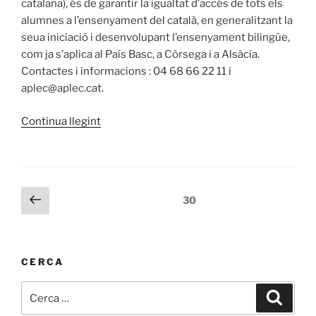
catalana), és de garantir la igualtat d’accés de tots els
alumnes a l’ensenyament del català, en generalitzant la
seua iniciació i desenvolupant l’ensenyament bilingüe,
com ja s’aplica al País Basc, a Còrsega i a Alsàcia.
Contactes i informacions : 04 68 66 22 11 i
aplec@aplec.cat.
«BON
Continua llegint
ANY
DE
L’APLEC
AMB
Paginació
Pàgina
Pàgina
30
MÉS
anterior
de
CATALÀ
les
ALS
entrades
COL·LEGIS
CERCA
!»
Cerca:
Cerca