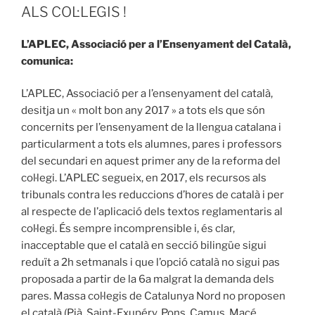
ALS COL·LEGIS !
L’APLEC, Associació per a l’Ensenyament del Català,
comunica:
L’APLEC, Associació per a l’ensenyament del català,
desitja un « molt bon any 2017 » a tots els que són
concernits per l’ensenyament de la llengua catalana i
particularment a tots els alumnes, pares i professors
del secundari en aquest primer any de la reforma del
col·legi. L’APLEC segueix, en 2017, els recursos als
tribunals contra les reduccions d’hores de català i per
al respecte de l’aplicació dels textos reglamentaris al
col·legi. És sempre incomprensible i, és clar,
inacceptable que el català en secció bilingüe sigui
reduït a 2h setmanals i que l’opció català no sigui pas
proposada a partir de la 6a malgrat la demanda dels
pares. Massa col·legis de Catalunya Nord no proposen
el català (Pià, Saint-Exupéry, Pons, Camus, Macé,