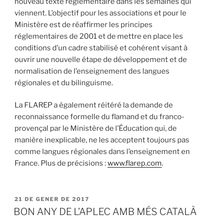
nouveau texte réglementaire dans les semaines qui
viennent. L’objectif pour les associations et pour le
Ministère est de réaffirmer les principes
réglementaires de 2001 et de mettre en place les
conditions d’un cadre stabilisé et cohérent visant à
ouvrir une nouvelle étape de développement et de
normalisation de l’enseignement des langues
régionales et du bilinguisme.
La FLAREP a également réitéré la demande de
reconnaissance formelle du flamand et du franco-
provençal par le Ministère de l’Éducation qui, de
manière inexplicable, ne les acceptent toujours pas
comme langues régionales dans l’enseignement en
France. Plus de précisions :
www.flarep.com
.
PUBLICAT
21 DE GENER DE 2017
A
BON ANY DE L’APLEC AMB MÉS CATALÀ