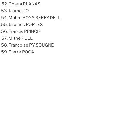
Coleta PLANAS
Jaume POL
Mateu PONS SERRADELL
Jacques PORTES
Francis PRINCIP
Mithé PULL
Françoise PY SOUGNÉ
Pierre ROCA
Jaume ROURE
Maria SALEILLES BALASTEGUI
Carles SARRAT
Joana SERRA
Jordi TAURINYÀ
Frederic TRIAS
Isabel TUBERT MENCION
Esteve VAILLS
Miquela VALLS
Joan VILLANOVE