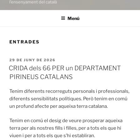
l'ensenyament del català
Menú
ENTRADES
PUBLICAT
29 DE JUNY DE 2026
A
CRIDA dels 66 PER un DEPARTAMENT
PIRINEUS CATALANS
Tenim diferents recorreguts personals i professionals,
diferents sensibilitats polítiques. Però tenim en comú
un profund afecte per aqueixa terra catalana.
Tenim en comú el desig de veure prosperar aqueixa
terra per als nostres fills i filles, per a tots els que hi
viuen i per a tots els que s’hi establiran.