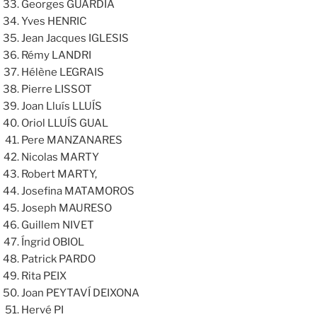
Georges GUARDIA
Yves HENRIC
Jean Jacques IGLESIS
Rémy LANDRI
Hélène LEGRAIS
Pierre LISSOT
Joan Lluís LLUÍS
Oriol LLUÍS GUAL
Pere MANZANARES
Nicolas MARTY
Robert MARTY,
Josefina MATAMOROS
Joseph MAURESO
Guillem NIVET
Íngrid OBIOL
Patrick PARDO
Rita PEIX
Joan PEYTAVÍ DEIXONA
Hervé PI