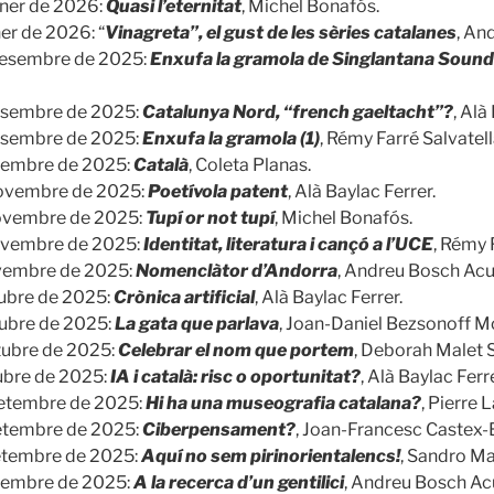
ener de 2026:
Quasi l’eternitat
, Michel Bonafós.
er de 2026: “
Vinagreta”, el gust de les sèries catalanes
, An
desembre de 2025:
Enxufa la gramola de Singlantana Sound (
esembre de 2025:
Catalunya Nord, “french gaeltacht”?
, Alà
esembre de 2025:
Enxufa la gramola (1)
, Rémy Farré Salvatell
sembre de 2025:
Català
, Coleta Planas.
ovembre de 2025:
Poetívola patent
, Alà Baylac Ferrer.
ovembre de 2025:
Tupí or not tupí
, Michel Bonafós.
ovembre de 2025:
Identitat, literatura i cançó a l’UCE
, Rémy 
vembre de 2025:
Nomenclàtor d’Andorra
, Andreu Bosch Acu
ubre de 2025:
Crònica artificial
, Alà Baylac Ferrer.
tubre de 2025:
La gata que parlava
, Joan-Daniel Bezsonoff M
tubre de 2025:
Celebrar el nom que portem
, Deborah Malet 
ubre de 2025:
IA i català: risc o oportunitat?
, Alà Baylac Ferre
setembre de 2025:
Hi ha una museografia catalana?
, Pierre 
setembre de 2025:
Ciberpensament?
, Joan-Francesc Castex-E
etembre de 2025:
Aquí no sem pirinorientalencs!
, Sandro Ma
tembre de 2025:
A la recerca d’un gentilici
, Andreu Bosch Ac