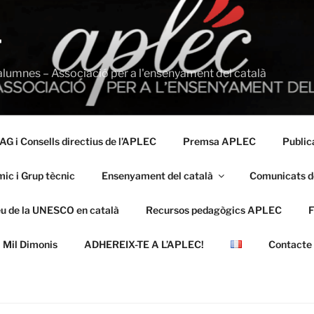
T
alumnes – Associació per a l'ensenyament del català
AG i Consells directius de l’APLEC
Premsa APLEC
Public
ic i Grup tècnic
Ensenyament del català
Comunicats d
eu de la UNESCO en català
Recursos pedagògics APLEC
 Mil Dimonis
ADHEREIX-TE A L’APLEC!
Contacte