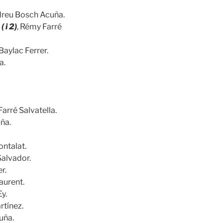
dreu Bosch Acuña.
 i 2)
, Rémy Farré
 Baylac Ferrer.
a.
Farré Salvatella.
ña.
ontalat.
Salvador.
r.
Laurent.
y.
rtínez.
uña.