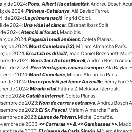
aig de 2024:
Pons, Albert i la catalanitat
, Andreu Bosch Acu
ig de 2024:
Pirineus-Catalunya
, Alà Baylac Ferrer.
ril de 2024:
La primera nació
, Íngrid Obiol.
il de 2024:
Una vida i el càncer
, Elisabet Ibarz Solà.
l de 2024:
Atenció al forat !
, Madò bis.
arç de 2024:
Pagesia i medi ambient
, Coleta Planas.
març de 2024:
Mont Comelade (i 2)
, Míriam Almarcha París.
rç de 2024:
El català és difícil?
, Joan-Daniel Bezsonoff-Mont
ebrer de 2024:
Boris 1er i Antoni Morell
, Andreu Bosch Acuña
ebrer de 2024:
Pere Verdaguer, encara i sempre
, Alà Baylac F
ebrer de 2024:
Mont Comelade
, Míriam Almarcha París.
brer de 2024:
Una exposició pel tenor Auzeville
, Rémy Farré S
ener de 2024:
Mirada vital
, Fàtima Z. Mekkaoui Zerrouk.
ner de 2024:
Català a internet
, Coleta Planas.
desembre de 2023:
Nom de carrers estranys
, Andreu Bosch A
esembre de 2023:
El Sr. Pascal
, Míriam Almarcha París.
esembre de 2023:
Llums de l’hivern
, Michel Bonafós.
ovembre de 2023:
<< Carreras >> & << Gambasses >>
, Madò 
ovembre de 2023:
El cinema de Carla Simón
, Míriam Almarch