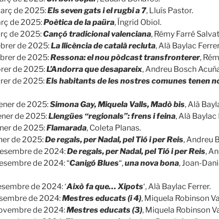
març de 2025:
Els seven gats i el rugbi a 7
, Lluís Pastor.
rç de 2025:
Poètica de la paüra
, Íngrid Obiol.
rç de 2025:
Cançó tradicional valenciana
, Rémy Farré Salvat
ebrer de 2025:
La llicència de català recluta
, Alà Baylac Ferrer
ebrer de 2025:
Ressona: el nou pòdcast transfronterer
, Rém
brer de 2025:
L’Andorra que desapareix
, Andreu Bosch Acuña
brer de 2025:
Els habitants de les nostres comunes tenen 
ener de 2025:
Simona Gay, Miquela Valls, Madò bis
, Alà Bayl
ener de 2025:
Llengües “regionals”: frens i feina
, Alà Baylac 
ener de 2025:
Flamarada
, Coleta Planas.
ner de 2025:
De regals, per Nadal, pel Tió i per Reis
, Andreu 
desembre de 2024:
De regals,
per Nadal, pel Tió i per Reis
, A
esembre de 2024: “
Canigó Blues
“,
una nova bona
, Joan-Dan
esembre de 2024: ‘
Això fa que… Xipots
‘, Alà Baylac Ferrer.
esembre de 2024:
Mestres educats (i 4)
, Miquela Robinson Val
novembre de 2024:
Mestres educats (3)
, Miquela Robinson Va