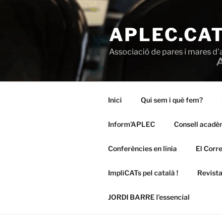
Vés
al
APLEC.CA
contingut
Associació de pares i mares d'
Inici
Qui sem i què fem?
Inform’APLEC
Consell acadèm
Conferències en línia
El Corr
ImpliCATs pel català !
Revista
JORDI BARRE l’essencial