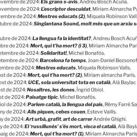
novembre de 2024:
Els grans s-avis
, Andreu Bosch Acuña.
novembre de 2024:
L’escriptor descuidat
, Míriam Almarcha Pa
vembre de 2024:
Mestres educats (2)
, Miquela Robinson Vall
tubre de 2024:
Singlantana Sound, molt més que un arxiu s
tubre de 2024:
La llengua fa la identitat?
, Andreu Bosch Acuñ
ubre de 2024:
Mort, qui t’ha mort? (i 3)
, Míriam Almarcha Par
setembre de 2024:
Solidaritat!
, Michel Bonafós.
etembre de 2024:
Barcelona fa temps
, Joan-Daniel Bezsonof
tembre de 2024:
Mestres educats
, Miquela Robinson Valls.
ost de 2024:
Mort, qui t’ha mort? (2)
, Míriam almarcha París.
ost de 2024:
UCE, sola universitat tota en català
, Alà Baylac
ost de 2024:
Nosaltres, les dones
, Íngrid Obiol.
st de 2024:
Paisatge típic
, Michel Bonafós.
liol de 2024:
Parlem català, la llengua
del país
, Rémy Farré Sa
uny de 2024:
Alls piquen, cebes couen
, Esteve Vaills.
ny de 2024:
Art urbà, grafit
,
art de carrer
Andrée Ghighi.
ny de 2024:
El ‘russillunès’ s’és mort, visca el català
, Alà Bayl
maig de 2024:
Mort, qui t’ha mort? (1)
, Míriam Almarcha París