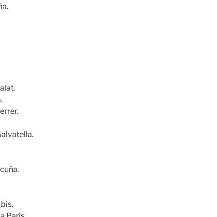
ña.
alat.
.
errer.
alvatella.
cuña.
bis.
a París.