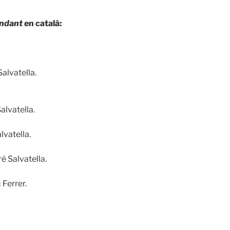
endant
en català:
Salvatella.
alvatella.
lvatella.
é Salvatella.
 Ferrer.