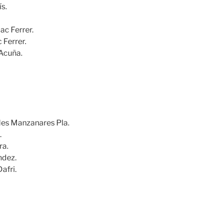
s.
lac Ferrer.
c Ferrer.
Acuña.
ides Manzanares Pla.
.
ra.
ndez.
Dafri.