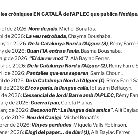
e les cròniques EN CATALÀ de l’APLEC que publica
l’Indép
liol de 2026:
Nom de país
, Michel Bonafós.
iol de 2026:
La veu retrobada
, Chayma Boushaba.
uny de 2026:
De la Catalunya Nord a l’Alguer (3)
, Rémy Farré 
uny de 2026:
Quan l’IA entra a l’aula
, Basma Boushaba.
aig de 2026:
“El darrer mot”?
, Alà Baylac Ferrer.
ig de 2026:
De la Catalunya Nord a l’Alguer (2)
, Rémy Farré S
ril de 2026:
Pantalles que ens separen
, Samia Chouni.
ril de 2026:
De la Catalunya Nord a l’Alguer (1)
, Rémy Farré Sa
il de 2026:
El cos parla, la llengua calla
, Ibtissam Belfaqyh.
l de 2026:
L’essencial de Jordi Barre amb l’APLEC
, Rémy Farr
març de 2026:
Guerra i pau
, Coleta Planas.
arç de 2026:
Bezsonoff: “La llengua dels amics”
, Alà Baylac
rç de 2026:
Neu del Canigó
, Michel Bonafós.
ebrer de 2026:
Vinyes perdudes
, Miquela Valls Robinson.
ener 2026:
Elogi del paper… de diari (1)
, Alà Baylac Ferrer.