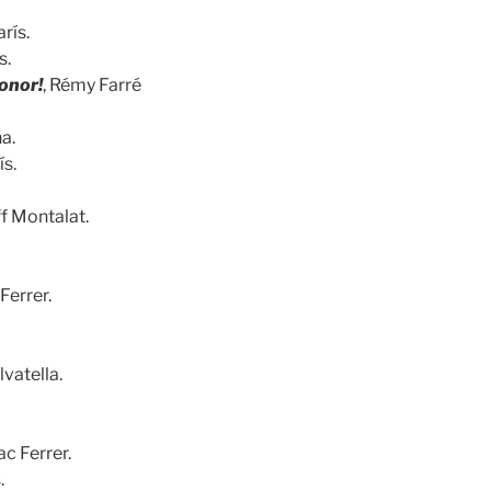
rís.
s.
onor!
, Rémy Farré
a.
ís.
f Montalat.
 Ferrer.
lvatella.
ac Ferrer.
.