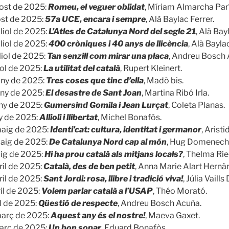
ost de 2025:
Romeu, el veguer oblidat
, Míriam Almarcha Parí
ost de 2025:
57a UCE, encara i sempre
, Alà Baylac Ferrer.
uliol de 2025:
L’Atles de Catalunya Nord del segle 21
, Alà Bay
uliol de 2025:
400 cròniques i 40 anys de llicència
, Alà Bayla
liol de 2025:
Tan senzill com mirar una placa
, Andreu Bosch 
iol de 2025:
La utilitat del català
, Rupert Kleinert.
uny de 2025:
Tres coses que tinc d’ella
, Madò bis.
uny de 2025:
El desastre de Sant Joan
, Martina Ribó Irla.
uny de 2025:
Gumersind Gomila i Jean Lurçat
, Coleta Planas.
ny de 2025:
Allioli i llibertat
, Michel Bonafós.
maig de 2025:
Identi’cat: cultura, identitat i germanor
, Arist
aig de 2025:
De Catalunya Nord cap al món
, Hug Domenech
ig de 2025:
Hi ha prou català als mitjans locals?
, Thelma Rie
ril de 2025:
Català, des de ben petit
, Anna Marie Alart Hernà
ril de 2025:
Sant Jordi: rosa, llibre i tradició viva!
, Júlia Vaills 
ril de 2025:
Volem parlar català a l’USAP
, Théo Morató.
l de 2025:
Qüestió de respecte
, Andreu Bosch Acuña.
març de 2025:
Aquest any és el nostre!
, Maeva Gaxet.
arç de 2025:
Un bon sopar
, Eduard Bonafòs.