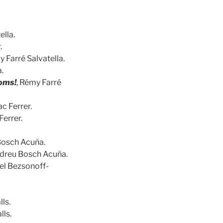
ella.
.
y Farré Salvatella.
.
noms!
, Rémy Farré
ac Ferrer.
Ferrer.
Bosch Acuña.
ndreu Bosch Acuña.
iel Bezsonoff-
ls.
lls.