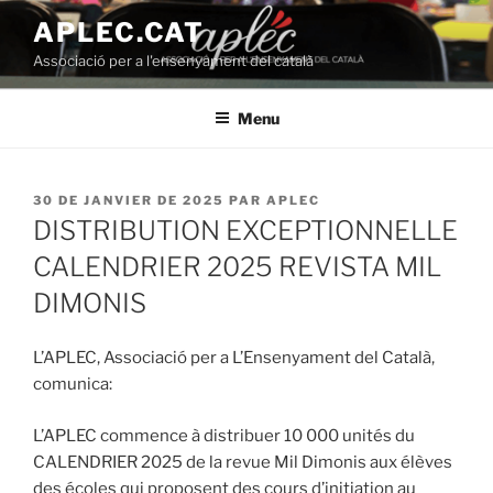
Aller
APLEC.CAT
au
Associació per a l'ensenyament del català
contenu
principal
Menu
PUBLIÉ
30 DE JANVIER DE 2025
PAR
APLEC
LE
DISTRIBUTION EXCEPTIONNELLE
CALENDRIER 2025 REVISTA MIL
DIMONIS
L’APLEC, Associació per a L’Ensenyament del Català,
comunica:
L’APLEC commence à distribuer 10 000 unités du
CALENDRIER 2025 de la revue Mil Dimonis aux élèves
des écoles qui proposent des cours d’initiation au