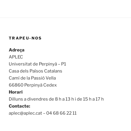
TRAPEU-NOS
Adreça
APLEC
Universitat de Perpinyà – P1
Casa dels Països Catalans
Camí de la Passió Vella
66860 Perpinyà Cedex
Horari
Dilluns a divendres de 8 h a 13 h i de 15 h a 17 h
Contacte:
aplec@aplec.cat – 04 68 66 22 11