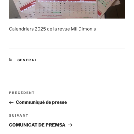
Calendriers 2025 de la revue Mil Dimonis
CATÉGORIES
GENERAL
Navigation
Article
PRÉCÉDENT
de
précédent
Communiqué de presse
l’article
Article
SUIVANT
suivant
COMUNICAT DE PREMSA