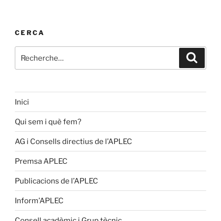
CERCA
Recherche
Recher
pour
:
Inici
Qui sem i què fem?
AG i Consells directius de l’APLEC
Premsa APLEC
Publicacions de l’APLEC
Inform’APLEC
Consell acadèmic i Grup tècnic