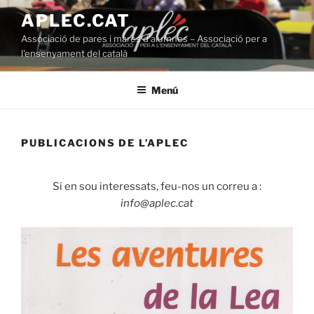
Vés
APLEC.CAT
al
Associació de pares i mares d'alumnes – Associació per a
contingut
l'ensenyament del català
Menú
PUBLICACIONS DE L’APLEC
Si en sou interessats, feu-nos un correu a :
info@aplec.cat