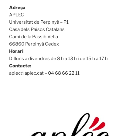
Adreça
APLEC
Universitat de Perpinyà – P1
Casa dels Països Catalans
Camí de la Passió Vella
66860 Perpinyà Cedex
Horari
Dilluns a divendres de 8 h a 13 h i de 15 h a 17 h
Contacte:
aplec@aplec.cat – 04 68 66 22 11