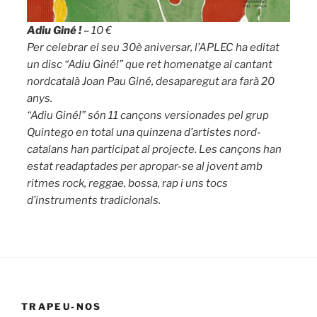
Adiu Giné !
– 10 €
Per celebrar el seu 30è aniversar, l’APLEC ha editat
un disc “Adiu Giné!” que ret homenatge al cantant
nordcatalà Joan Pau Giné, desaparegut ara farà 20
anys.
“Adiu Giné!” són 11 cançons versionades pel grup
Quintego en total una quinzena d’artistes nord-
catalans han participat al projecte. Les cançons han
estat readaptades per apropar-se al jovent amb
ritmes rock, reggae, bossa, rap i uns tocs
d’instruments tradicionals.
TRAPEU-NOS