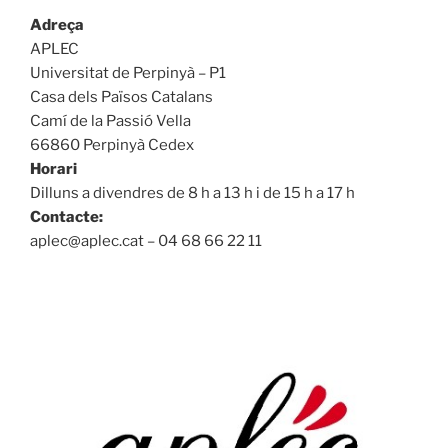
Adreça
APLEC
Universitat de Perpinyà – P1
Casa dels Països Catalans
Camí de la Passió Vella
66860 Perpinyà Cedex
Horari
Dilluns a divendres de 8 h a 13 h i de 15 h a 17 h
Contacte:
aplec@aplec.cat – 04 68 66 22 11