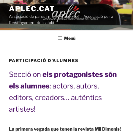
Vés
APLEC.CAT
al
Associació de pares i mares d'alumnes – Associació per a
contingut
l'ensenyament del català
Menú
PARTICIPACIÓ D’ALUMNES
Secció on
els protagonistes són
els alumnes
: actors, autors,
editors, creadors… autèntics
artistes!
La primera vegada que tenen la revista Mil Dimonis!