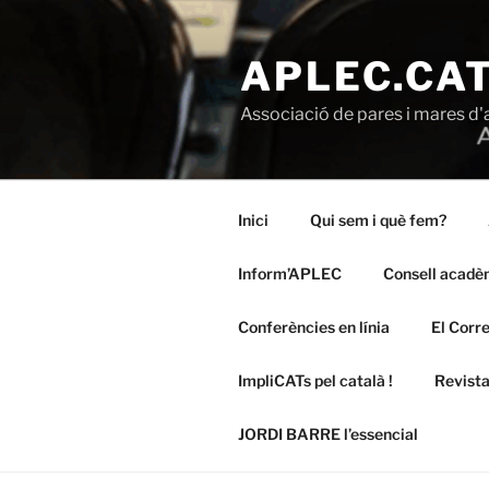
Vés
al
APLEC.CA
contingut
Associació de pares i mares d'
Inici
Qui sem i què fem?
Inform’APLEC
Consell acadèm
Conferències en línia
El Corr
ImpliCATs pel català !
Revista
JORDI BARRE l’essencial