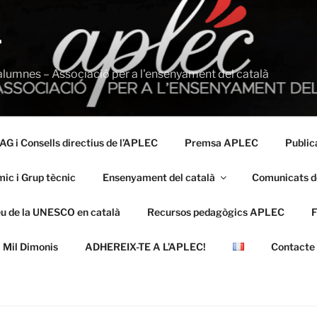
T
alumnes – Associació per a l'ensenyament del català
AG i Consells directius de l’APLEC
Premsa APLEC
Public
ic i Grup tècnic
Ensenyament del català
Comunicats d
eu de la UNESCO en català
Recursos pedagògics APLEC
 Mil Dimonis
ADHEREIX-TE A L’APLEC!
Contacte