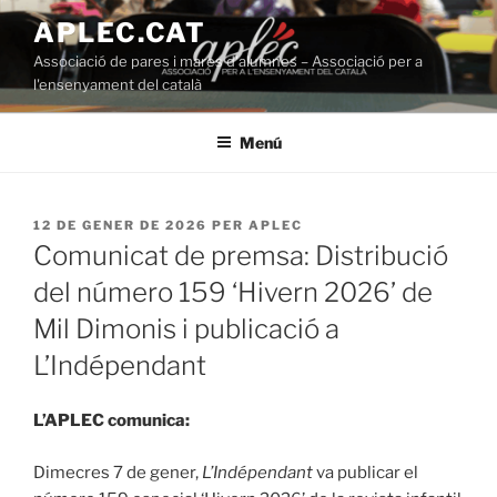
Vés
APLEC.CAT
al
Associació de pares i mares d'alumnes – Associació per a
contingut
l'ensenyament del català
Menú
PUBLICAT
12 DE GENER DE 2026
PER
APLEC
A
Comunicat de premsa: Distribució
del número 159 ‘Hivern 2026’ de
Mil Dimonis i publicació a
L’Indépendant
L’APLEC comunica:
Dimecres 7 de gener,
L’Indépendant
va publicar el