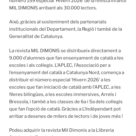
número 159 especial ‘Hivern 2026’ de la revista infantil
MIL DIMONIS arribant als 30.000 lectors.
Això, gràcies al sosteniment dels partenariats
institucionals del Departament, la Regió i també de la
Generalitat de Catalunya.
La revista MIL DIMONIS se distribueix directament a
9.000 d’alumnes que fan ensenyament de català a les
escoles i als col·legis. L’APLEC, l’Associació per a
l’ensenyament del català a Catalunya Nord, comença a
distribuir el número especial ‘Hivern 2026’ a les
escoles que fan iniciació de català amb l’APLEC, a les
fileres bilingües, a les escoles immersives, Arrels i
Bressola, i també a les classes de 6a i 5a dels col·legis
que fan l’opció de català. Gràcies a L’Indépendant pot
arribar a desenes de milers de lectors i de joves més !
Podeu adquirir la revista Mil Dimonis a la Llibreria