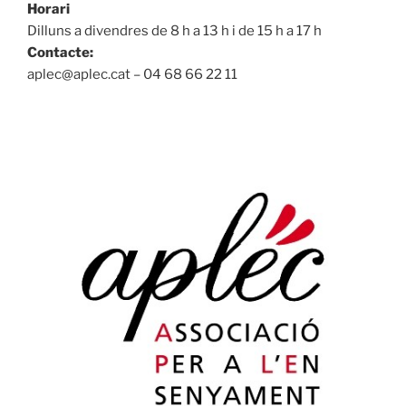
Horari
Dilluns a divendres de 8 h a 13 h i de 15 h a 17 h
Contacte:
aplec@aplec.cat – 04 68 66 22 11