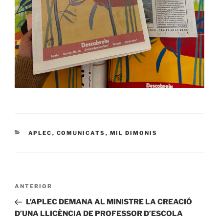
CATEGORIES
APLEC
,
COMUNICATS
,
MIL DIMONIS
Navegació
Entrada
ANTERIOR
d'entrades
anterior
L’APLEC DEMANA AL MINISTRE LA CREACIÓ
D’UNA LLICÈNCIA DE PROFESSOR D’ESCOLA