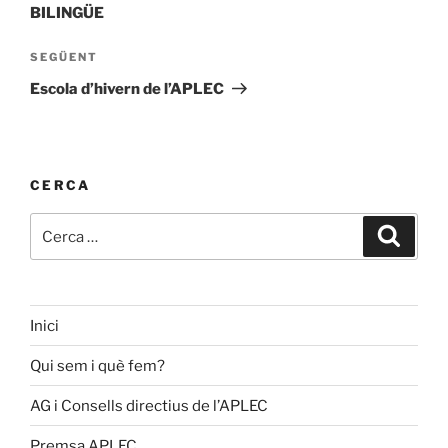
BILINGÜE
Entrada
SEGÜENT
següent
Escola d’hivern de l’APLEC
CERCA
Cerca:
Cerca
Inici
Qui sem i què fem?
AG i Consells directius de l’APLEC
Premsa APLEC